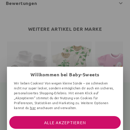
Bewertungen
WEITERE ARTIKEL DER MARKE
Willkommen bei Baby-Sweets
Wir lieben Cookies! Von wegen kleine Sünde – sie schmecken
nicht nur super lecker, sondern ermöglichen dir auch ein sicheres,
personalisiertes Shopping-Erlebnis. Mit einem Klick auf
„Akzeptieren“ stimmst du der Nutzung von Cookies für
Präferenzen, Statistiken und Marketing zu. Weitere Optionen
Schuhe Elefant Little Elephant
Set Drache Tiny Dragon
kannst du
hier
anschauen und verwalten.
weiß
3 Teile, grün, beige
weiß, rosa
9,99 €
39,99 €
14,99 €
ALLE AKZEPTIEREN