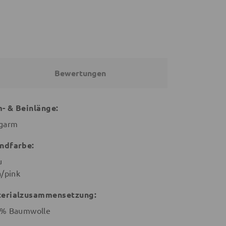
Bewertungen
- & Beinlänge:
garm
ndfarbe:
u
a/pink
erialzusammensetzung:
% Baumwolle