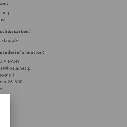
son:
hling
bst
schlussarten:
ckknöpfe
stellerinformation:
ALA BABY
la@koala.net.pl
nocna 1
om 26-600
en
er