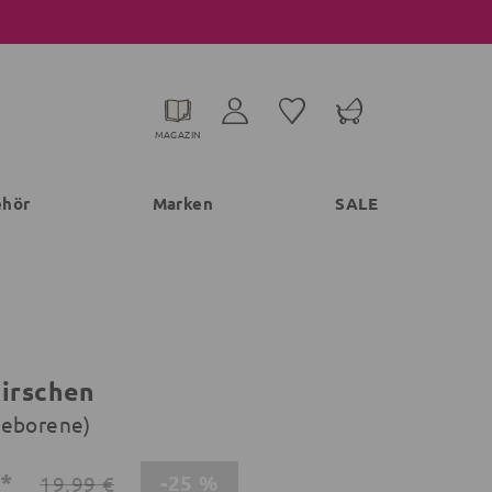
MAGAZIN
ehör
Marken
SALE
Kirschen
geborene)
€*
-25 %
19,99 €