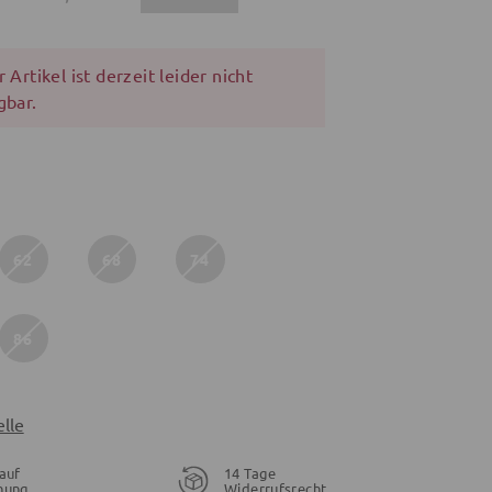
 Artikel ist derzeit leider nicht
gbar.
62
68
74
86
lle
auf
14 Tage
nung
Widerrufsrecht