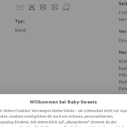
Sai
Frü
Her
Typ:
Kleid
Ver
Dru
Her
KO
koa
Pól
Rad
Pol
Willkommen bei Baby-Sweets
ir lieben Cookies! Von wegen kleine Sünde – sie schmecken nicht nur sup
ecker, sondern ermöglichen dir auch ein sicheres, personalisiertes
hopping-Erlebnis. Mit einem Klick auf „Akzeptieren“ stimmst du der