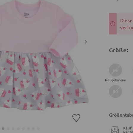
Dieser
verfü
Größe:
56
Neugeborene
80
Größentabe
Kauf 
Rech