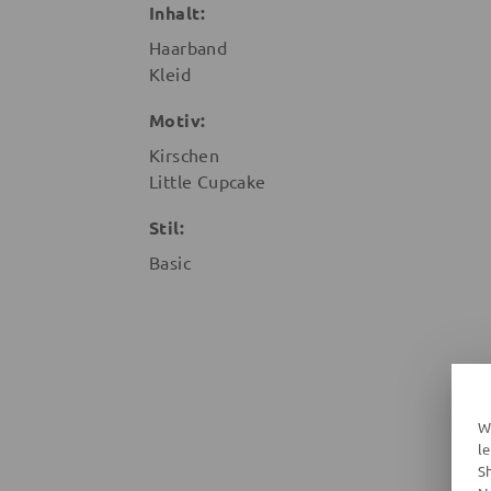
Inhalt:
Haarband
Kleid
Motiv:
Kirschen
Little Cupcake
Stil:
Basic
W
l
S