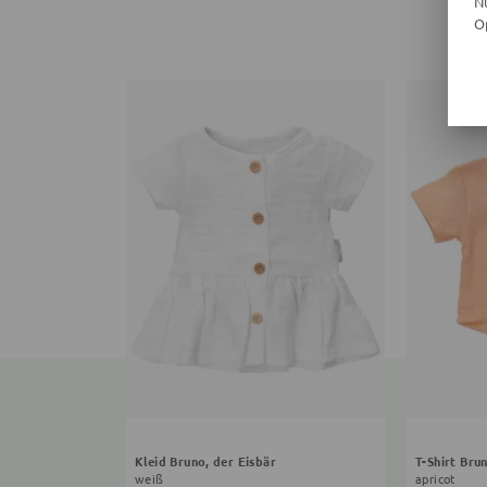
N
O
Kleid Bruno, der Eisbär
T-Shirt Bru
weiß
apricot