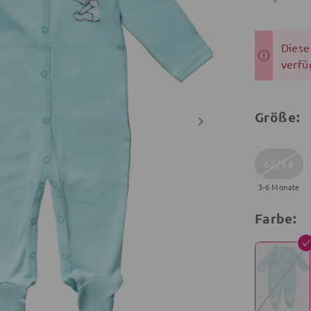
Dieser
verfü
Größe:
62/68
3-6 Monate
Farbe: