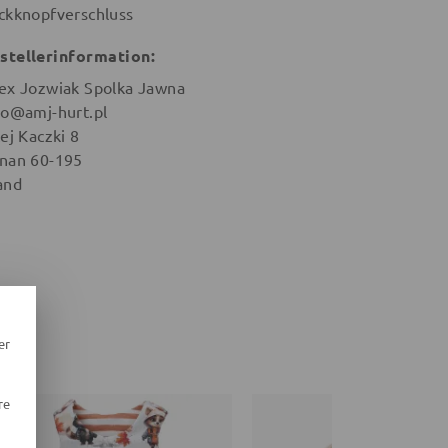
ckknopfverschluss
stellerinformation:
ex Jozwiak Spolka Jawna
ro@amj-hurt.pl
ej Kaczki 8
nan 60-195
and
er
re