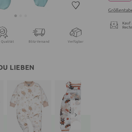
Größentabe
Kauf 
Rech
 Qualität
Blitz-Versand
Verfügbar
DU LIEBEN