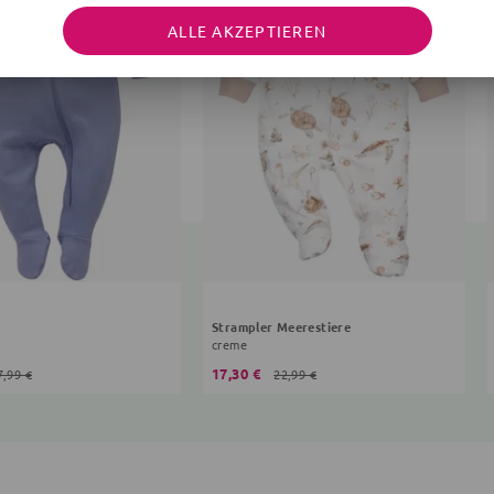
ALLE AKZEPTIEREN
Strampler Meerestiere
creme
17,30 €
7,99 €
22,99 €