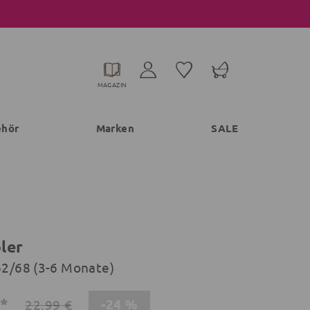
MAGAZIN
ehör
Marken
SALE
ler
 62/68 (3-6 Monate)
€*
-24 %
22,99 €