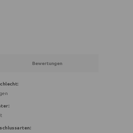
21,15 €
38,95 €
34,99 €
€
27,99 €
Bewertungen
chlecht:
gen
ter:
nt
schlussarten: