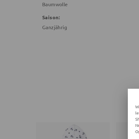
Baumwolle
Saison:
Ganzjährig
W
l
S
N
O