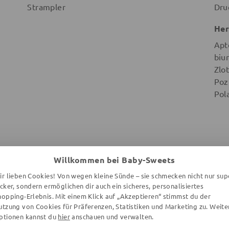
Strampler
Dru
Her
Apt
biu
Zlot
Poz
Pol
Willkommen bei Baby-Sweets
DAS WIRST DU LIEBEN
ir lieben Cookies! Von wegen kleine Sünde – sie schmecken nicht nur sup
ecker, sondern ermöglichen dir auch ein sicheres, personalisiertes
hopping-Erlebnis. Mit einem Klick auf „Akzeptieren“ stimmst du der
utzung von Cookies für Präferenzen, Statistiken und Marketing zu. Weite
ptionen kannst du
hier
anschauen und verwalten.