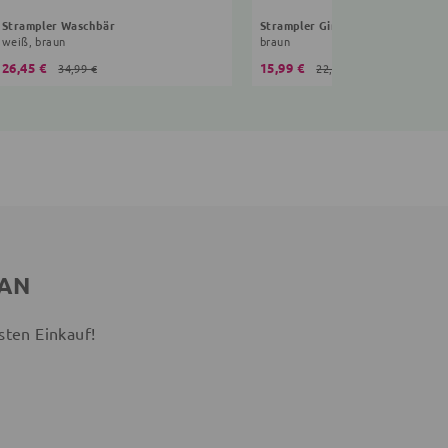
Strampler Waschbär
Strampler Giraffe
weiß, braun
braun
26,45 €
15,99 €
34,99 €
22,99 €
 AN
sten Einkauf!