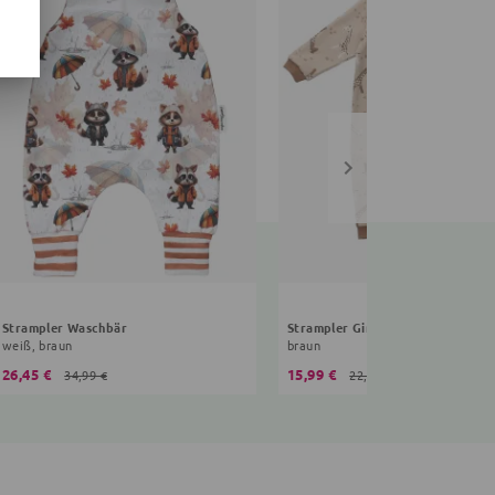
Strampler Waschbär
Strampler Giraffe
weiß, braun
braun
26,45 €
15,99 €
34,99 €
22,99 €