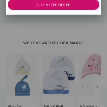
Mütze Bär
Mütze Fußball
Mütze Katze
ALLE AKZEPTIEREN
68 (3-6 Monate)
rosa
8,99 €
14,99 €
7,99 €
7,99 €
13,99 €
14,99 €
WEITERE ARTIKEL DER MARKE
Mütze Bär
Mütze Fußball
Mütze Katze