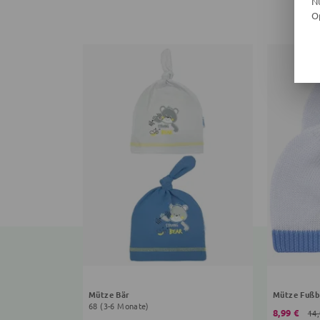
N
O
Mütze Bär
Mütze Fußb
68 (3-6 Monate)
8,99 €
14,