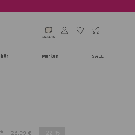
MAGAZIN
ehör
Marken
SALE
€*
-22 %
26,99 €