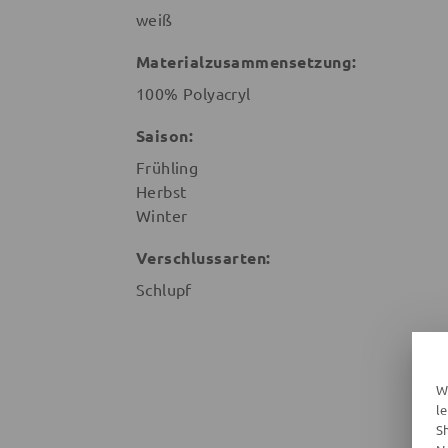
weiß
Materialzusammensetzung:
100% Polyacryl
Saison:
Frühling
Herbst
Winter
Verschlussarten:
Schlupf
W
l
S