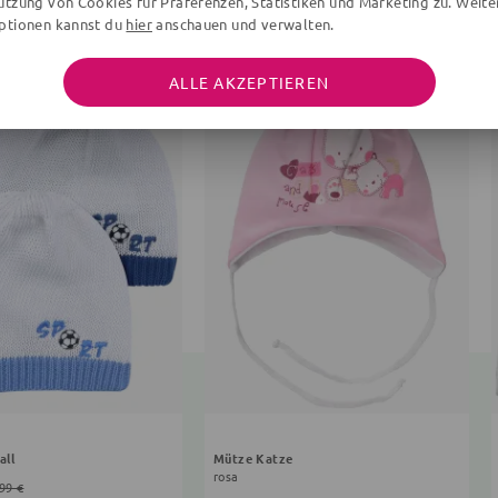
utzung von Cookies für Präferenzen, Statistiken und Marketing zu. Weite
ptionen kannst du
hier
anschauen und verwalten.
ALLE AKZEPTIEREN
all
Mütze Katze
rosa
99 €