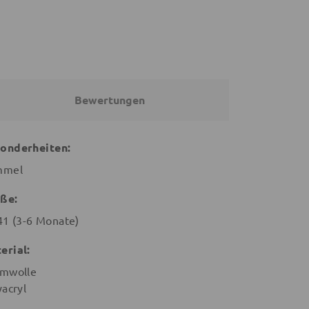
Bewertungen
onderheiten:
mmel
ße:
41 (3-6 Monate)
erial:
mwolle
yacryl