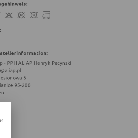
egehinweis:
:
stellerinformation:
ap - PPH ALIAP Henryk Pacynski
o@aliap.pl
 Jesionowa 5
ianice 95-200
en
er