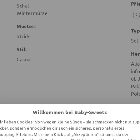
Pfl
Schal
Wintermütze
Muster:
Typ
Strick
Set
Stil:
Her
Casual
Ali
inf
ul.
Pab
Pol
Willkommen bei Baby-Sweets
ir lieben Cookies! Von wegen kleine Sünde – sie schmecken nicht nur sup
ecker, sondern ermöglichen dir auch ein sicheres, personalisiertes
hopping-Erlebnis. Mit einem Klick auf „Akzeptieren“ stimmst du der
WEITERE ARTIKEL DER MARKE