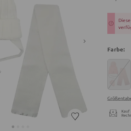
Dieser
verfü
Farbe:
Größentabe
Kauf 
Rech