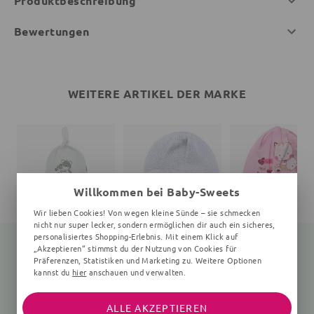
Produktbeschreibung
Bewertungen
WEITERE ARTIKEL DER MARKE
Willkommen bei Baby-Sweets
Wir lieben Cookies! Von wegen kleine Sünde – sie schmecken
nicht nur super lecker, sondern ermöglichen dir auch ein sicheres,
personalisiertes Shopping-Erlebnis. Mit einem Klick auf
„Akzeptieren“ stimmst du der Nutzung von Cookies für
Präferenzen, Statistiken und Marketing zu. Weitere Optionen
kannst du
hier
anschauen und verwalten.
Mütze Bär
Mütze Fußball
Mütze Katze
68 (3-6 Monate)
rosa
8,99 €
14,99 €
ALLE AKZEPTIEREN
7,99 €
7,99 €
13,99 €
14,99 €