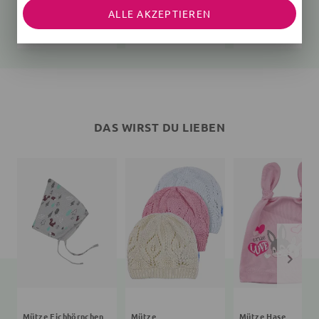
Mütze Bär
Mütze Fußball
Mütze Katze
ALLE AKZEPTIEREN
68 (3-6 Monate)
rosa
8,99 €
14,99 €
7,99 €
7,99 €
13,99 €
14,99 €
DAS WIRST DU LIEBEN
Mütze Eichhörnchen
Mütze
Mütze Hase