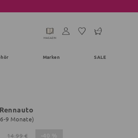
MAGAZIN
ehör
Marken
SALE
 Rennauto
 (6-9 Monate)
-40 %
14,99 €