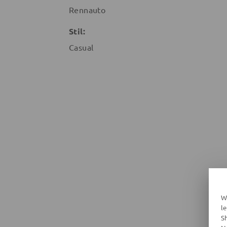
Rennauto
Stil:
Casual
W
l
S