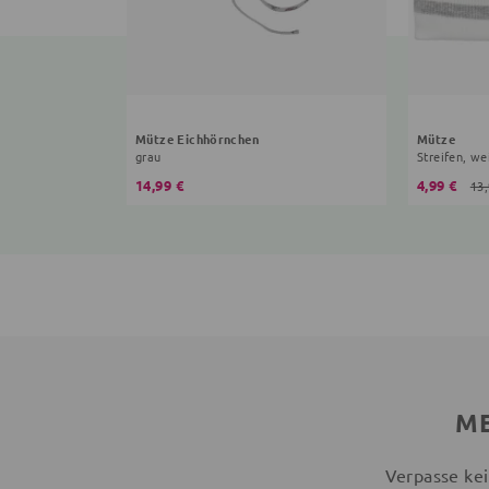
Mütze Eichhörnchen
Mütze
grau
Streifen, we
14,99 €
4,99 €
13,
ME
Verpasse kei