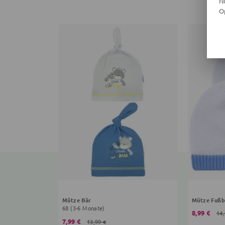
N
O
Mütze Bär
Mütze Fußb
68 (3-6 Monate)
8,99 €
14,
7,99 €
13,99 €