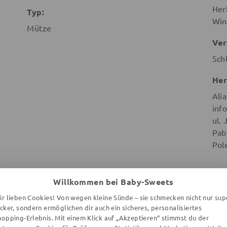
Her
Typ:
Win
Mütze
Ver
Sch
Her
Ali
inf
ul.
Pab
Pol
Willkommen bei Baby-Sweets
ir lieben Cookies! Von wegen kleine Sünde – sie schmecken nicht nur sup
ecker, sondern ermöglichen dir auch ein sicheres, personalisiertes
WEITERE ARTIKEL DER MARKE
hopping-Erlebnis. Mit einem Klick auf „Akzeptieren“ stimmst du der