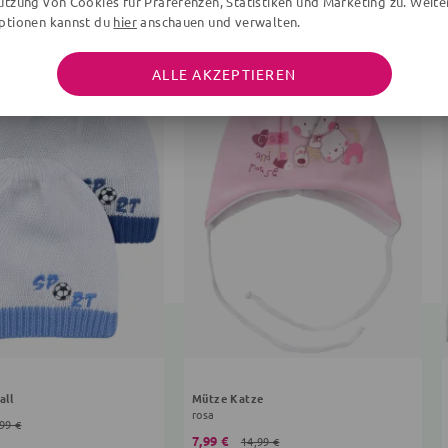
utzung von Cookies für Präferenzen, Statistiken und Marketing zu. Weite
ptionen kannst du
hier
anschauen und verwalten.
ALLE AKZEPTIEREN
all
Mütze Katze
rosa
99 €
7,99 €
14,99 €