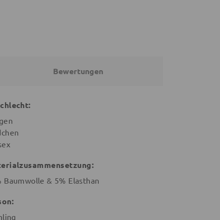
Bewertungen
chlecht:
gen
chen
sex
erialzusammensetzung:
 Baumwolle & 5% Elasthan
son:
hling