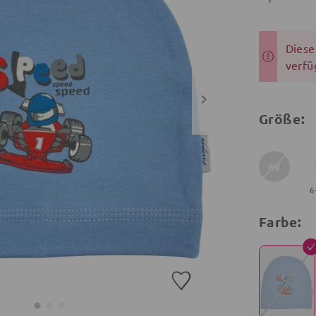
Dieser
verfü
Größe:
68
6
Farbe: