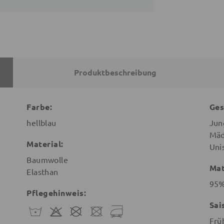
Produktbeschreibung
Farbe:
Ges
hellblau
Jun
Mäd
Material:
Uni
Baumwolle
Mat
Elasthan
95%
Pflegehinweis:
Sai
Frü