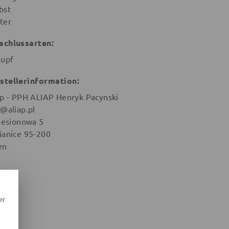
bst
ter
schlussarten:
lupf
stellerinformation:
ap - PPH ALIAP Henryk Pacynski
o@aliap.pl
 Jesionowa 5
ianice 95-200
en
er