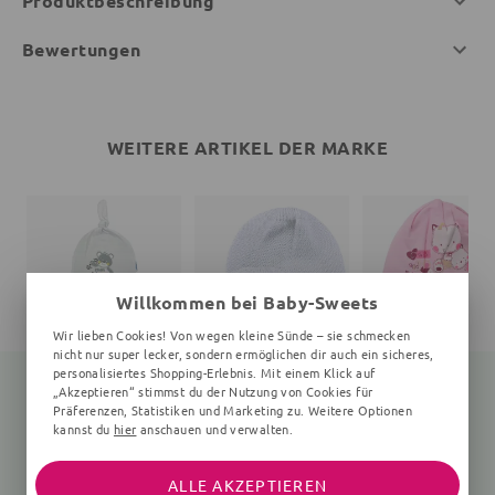
Produktbeschreibung
Bewertungen
WEITERE ARTIKEL DER MARKE
Willkommen bei Baby-Sweets
Wir lieben Cookies! Von wegen kleine Sünde – sie schmecken
nicht nur super lecker, sondern ermöglichen dir auch ein sicheres,
personalisiertes Shopping-Erlebnis. Mit einem Klick auf
„Akzeptieren“ stimmst du der Nutzung von Cookies für
Präferenzen, Statistiken und Marketing zu. Weitere Optionen
kannst du
hier
anschauen und verwalten.
Mütze Bär
Mütze Fußball
Mütze Katze
68 (3-6 Monate)
rosa
8,99 €
14,99 €
ALLE AKZEPTIEREN
7,99 €
7,99 €
13,99 €
14,99 €