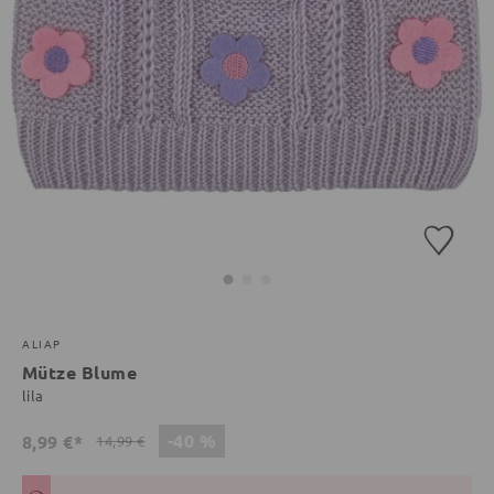
ALIAP
Mütze Blume
lila
-40 %
8,99 €*
14,99 €