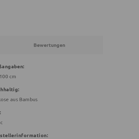
Bewertungen
ßangaben:
100 cm
hhaltig:
kose aus Bambus
:
ic
stellerinformation: