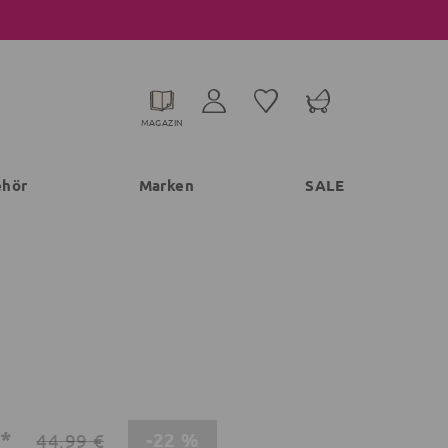
MAGAZIN
ehör
Marken
SALE
€*
-22 %
44,99 €