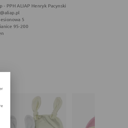
ap - PPH ALIAP Henryk Pacynski
o@aliap.pl
 Jesionowa 5
ianice 95-200
en
er
re