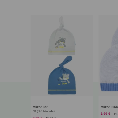
Mütze Bär
Mütze Fußb
68 (3-6 Monate)
8,99 €
14,
7,99 €