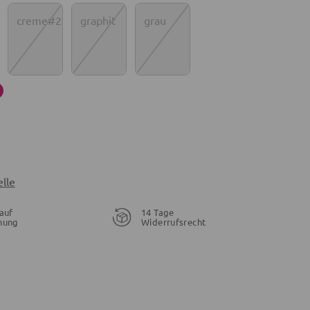
creme#2
graphit
grau
lle
auf
14 Tage
nung
Widerrufsrecht
6,99 €
7,99 €
4,99 €
14,99 €
13,99 €