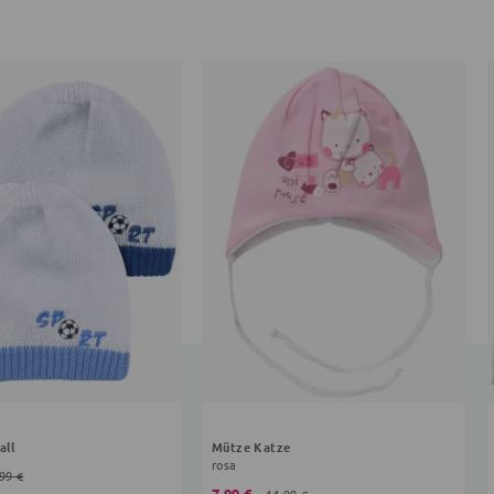
all
Mütze Katze
rosa
99 €
7,99 €