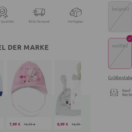
beige#2
 Qualität
Blitz-Versand
Verfügbar
weiß#2
EL DER MARKE
Größentabe
Kauf 
Rech
7,99 €
8,99 €
8,99 €
14,99 €
14,99 €
14,99 €