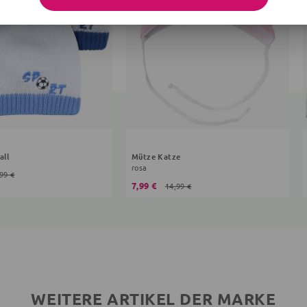
all
Mütze Katze
rosa
99 €
7,99 €
14,99 €
WEITERE ARTIKEL DER MARKE