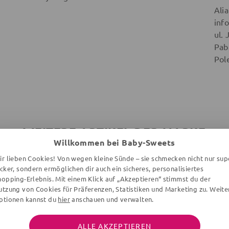
Ali
inf
ul.
Pab
Pol
WEITERE ARTIKEL DER MARKE
Willkommen bei Baby-Sweets
ir lieben Cookies! Von wegen kleine Sünde – sie schmecken nicht nur sup
ecker, sondern ermöglichen dir auch ein sicheres, personalisiertes
hopping-Erlebnis. Mit einem Klick auf „Akzeptieren“ stimmst du der
utzung von Cookies für Präferenzen, Statistiken und Marketing zu. Weite
ptionen kannst du
hier
anschauen und verwalten.
ALLE AKZEPTIEREN