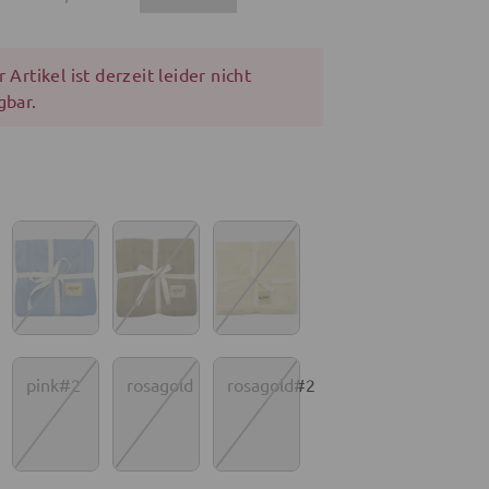
 Artikel ist derzeit leider nicht
gbar.
pink#2
rosagold
rosagold#2