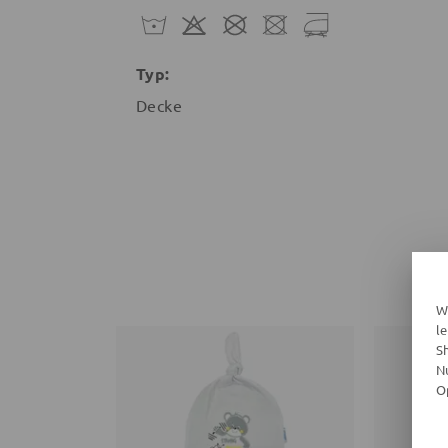
Typ:
Decke
W
l
S
N
O