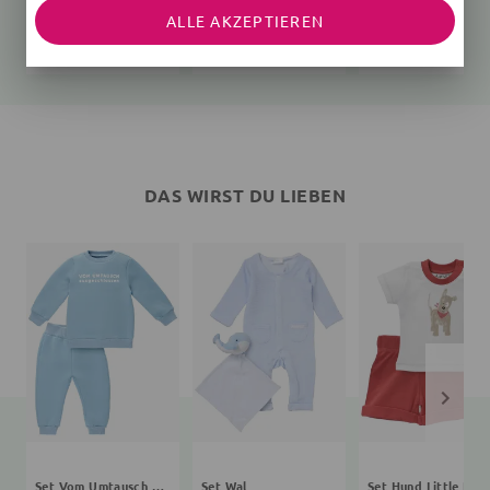
Mütze Bär
Mütze Fußball
Mütze Katze
ALLE AKZEPTIEREN
68 (3-6 Monate)
rosa
8,99 €
14,99 €
7,99 €
7,99 €
13,99 €
14,99 €
DAS WIRST DU LIEBEN
Set Vom Umtausch ausgeschlossen Bestseller Kollektion
Set Wal
Set Hund Little Paw