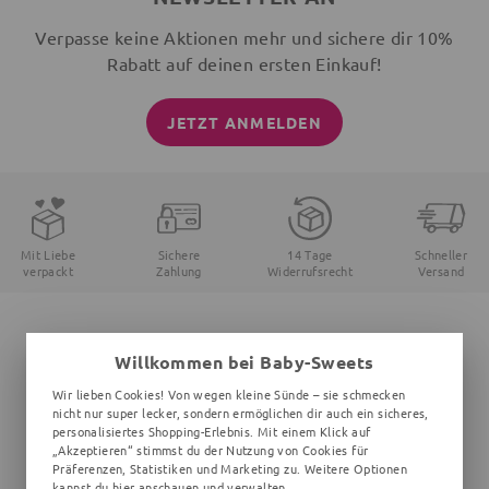
Verpasse keine Aktionen mehr und sichere dir 10%
Rabatt auf deinen ersten Einkauf!
JETZT ANMELDEN
Mit Liebe
Sichere
14 Tage
Schneller
verpackt
Zahlung
Widerrufsrecht
Versand
Hast du Fragen, Probleme oder Anregungen?
Willkommen bei Baby-Sweets
Kontaktiere unseren Kundenservice:
Wir lieben Cookies! Von wegen kleine Sünde – sie schmecken
nicht nur super lecker, sondern ermöglichen dir auch ein sicheres,
support@baby-sweets.de
personalisiertes Shopping-Erlebnis. Mit einem Klick auf
„Akzeptieren“ stimmst du der Nutzung von Cookies für
Montag - Freitag von 08:00 - 16:00 Uhr
Präferenzen, Statistiken und Marketing zu. Weitere Optionen
kannst du
hier
anschauen und verwalten.