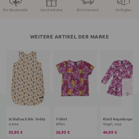
Bio Baumwolle
Geschenkidee
Blitz-Versand
Verfügbar
WEITERE ARTIKEL DER MARKE
Schlafsack Bär Teddy
T-Shirt
Kleid R
creme
Affen
Vögel, rosa
33,95 €
26,95 €
44,95 €