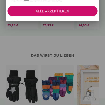
ALLE AKZEPTIEREN
Schlafsack Bär Teddy
T-Shirt
creme
Affen
Vögel, rosa
33,95 €
26,95 €
44,95 €
DAS WIRST DU LIEBEN