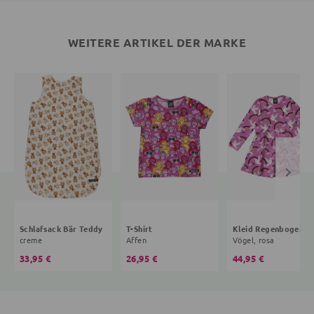
WEITERE ARTIKEL DER MARKE
Schlafsack Bär Teddy
T-Shirt
Kleid R
creme
Affen
Vögel, rosa
33,95 €
26,95 €
44,95 €