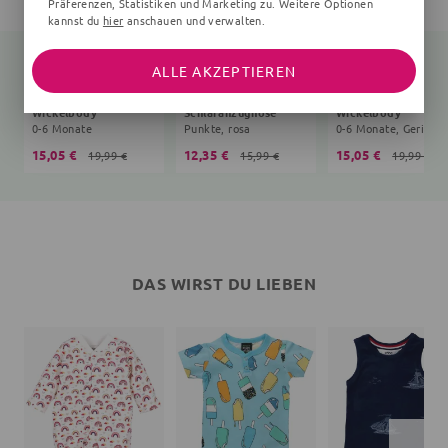
Präferenzen, Statistiken und Marketing zu. Weitere Optionen
kannst du
hier
anschauen und verwalten.
ALLE AKZEPTIEREN
Wickelbody
Schlafanzughose
Wickelbody
0-6 Monate
Punkte, rosa
15,05 €
12,35 €
15,05 €
19,99 €
15,99 €
19,99 €
DAS WIRST DU LIEBEN