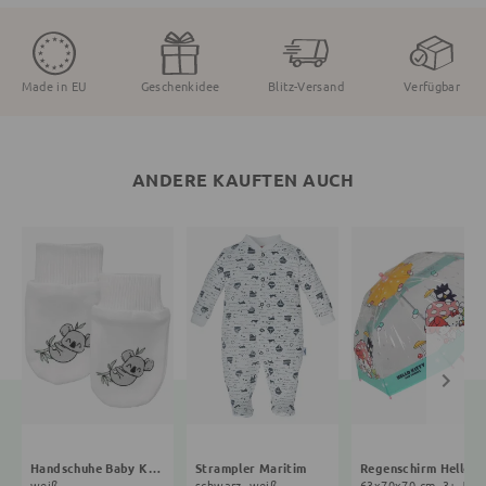
Made in EU
Geschenkidee
Blitz-Versand
Verfügbar
ANDERE KAUFTEN AUCH
Handschuhe Baby Koala
Strampler Maritim
Regenschirm Hello Ki
weiß
schwarz, weiß
63x70x70 cm, 3+ J