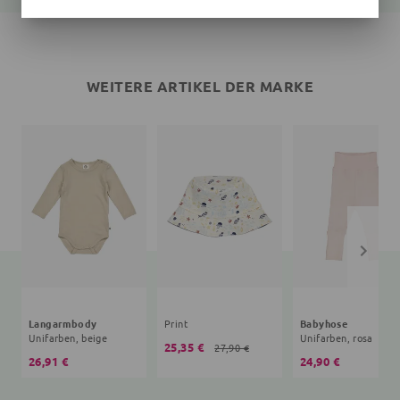
WEITERE ARTIKEL DER MARKE
Langarmbody
Print
Babyhose
Unifarben, beige
Unifarben, rosa
25,35 €
27,90 €
26,91 €
24,90 €