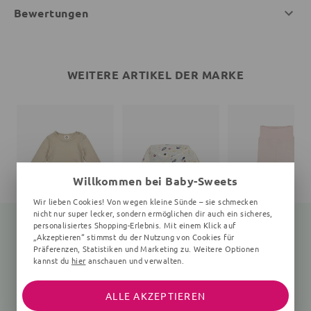
Bewertungen
WEITERE ARTIKEL DER MARKE
Willkommen bei Baby-Sweets
Wir lieben Cookies! Von wegen kleine Sünde – sie schmecken
nicht nur super lecker, sondern ermöglichen dir auch ein sicheres,
personalisiertes Shopping-Erlebnis. Mit einem Klick auf
„Akzeptieren“ stimmst du der Nutzung von Cookies für
Präferenzen, Statistiken und Marketing zu. Weitere Optionen
Langarmbody
Print
Babyhose
kannst du
hier
anschauen und verwalten.
Unifarben, beige
Unifarben, rosa
25,35 €
27,90 €
26,91 €
24,90 €
ALLE AKZEPTIEREN