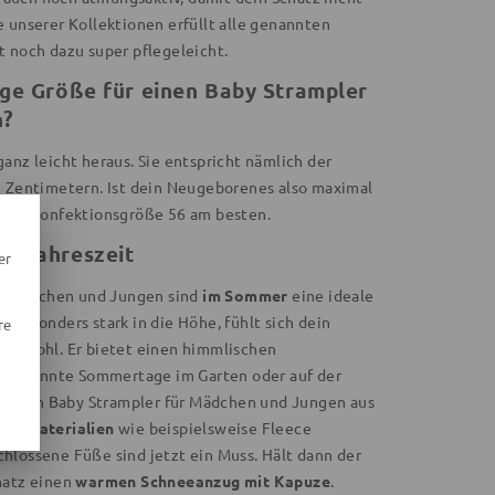
 unserer Kollektionen erfüllt alle genannten
t noch dazu super pflegeleicht.
tige Größe für einen Baby Strampler
n?
anz leicht heraus. Sie entspricht nämlich der
n Zentimetern. Ist dein Neugeborenes also maximal
 die Konfektionsgröße 56 am besten.
de Jahreszeit
er
für Mädchen und Jungen sind
im Sommer
eine ideale
 besonders stark in die Höhe, fühlt sich dein
re
ler
wohl. Er bietet einen himmlischen
 entspannte Sommertage im Garten oder auf der
 sollten Baby Strampler für Mädchen und Jungen aus
ren Materialien
wie beispielsweise Fleece
hlossene Füße sind jetzt ein Muss. Hält dann der
hatz einen
warmen Schneeanzug mit Kapuze
.