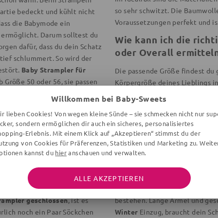
so sehr schwitzt. Die Baumwolle
artie bedeckt und kühlt nicht
Voraussetzungen perfekt und is
dass die Babymode ein
n
ermöglicht. Darum solltest du
Wie kann ich die rich
rgen dafür, dass du dein Schatz
oder Overall ermittel
tief schlummert. So wird der
estört.
Baby Strampler für
Die passende Größe findest du g
 Größe 50 oder 56, sie passen
Körpergröße deines Lieblings i
 auch gemütliche Modelle, die
56 Zentimetern groß, passt ihm
Willkommen bei Baby-Sweets
lsweise oder zum Kuscheln nach
Baby Strampler für je
ir lieben Cookies! Von wegen kleine Sünde – sie schmecken nicht nur sup
ecker, sondern ermöglichen dir auch ein sicheres, personalisiertes
Luftig leichte Strampler Sets 
d Baby Strampler
hopping-Erlebnis. Mit einem Klick auf „Akzeptieren“ stimmst du der
Wahl. Klettern die Temperaturen
utzung von Cookies für Präferenzen, Statistiken und Marketing zu. Weite
ptionen kannst du
hier
anschauen und verwalten.
Schatz in einem
Shorty Stramp
ein Shirt, denn die Einteiler
Tragekomfort und ist ideal für
ahreszeit und Witterung kann
Terrasse. In der Übergangszeit
ALLE AKZEPTIEREN
armen Tagen im Sommer reicht
etwas
festeren und flauschige
trampler geschlossen
, ist es
bestehen. Lange Ärmel und gesc
ürlich noch ein Paar Söckchen
Winter
Einzug, braucht dein Sc