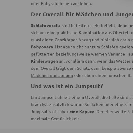
oder Babyschühchen anziehen.
Der Overall für Mädchen und Junge
Schlafoveralls
sind bei Eltern sehr beliebt, denn b
sich um eine praktische Kombination aus Oberteil u
quasi einen Ganzkörper-Anzug und fühlt sich darin
Babyoverall
ist aber nicht nur zum Schlafen geeigne
gefütterten beziehungsweise warmen Variante - au
Kinderwagen
an, vor allem dann, wenn das Wetter 
dem Overall trägt dein Schatz dann beispielsweise
Mädchen und Jungen
oder eben einen hübschen Bab
Und was ist ein Jumpsuit?
Ein Jumpsuit ähnelt einem Overall, die Füße sind ab
brauchst zusätzlich warme Söckchen oder eine St
Jumpsuits oft über
eine Kapuze
. Der eher weite Sc
maximale Gemütlichkeit.