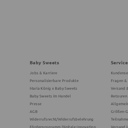
Baby Sweets
Service
Jobs & Karriere
Kundense
Personalisierbare Produkte
Fragen &
Maria König x Baby Sweets
Versand 
Baby Sweets im Handel
Retouren
Presse
Allgemei
AGB
Größen-G
Widerrufsrecht/Widerrufsbelehrung
Teilnahm
Förderprogramm Digitale Innovation
Versand i