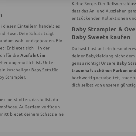
Keine Sorge: Der Reißverschluss
dass das An- und Ausziehen ganz
n
entzückenden Kollektionen un
ei diesen Einteilern handelt es
Baby Strampler & Ove
nd Hose. Dein Schatz trägt
Baby Sweets kaufen
 rundum wohl und geborgen. Ein
t: Er bietet sich – in der
Du hast Lust auf ein besondere
ch für die
Ausfahrt im
deiner Babykleidung nicht dem 
eher ungemütlich ist. Unter
genau richtig! Unsere
Baby Str
 ein kuscheliges
Baby Sets für
traumhaft schönen Farben und
y Strampler.
hochwertig verarbeitet, tragefr
dich selbst von unseren günsti
er meist offen, das heißt, du
rumpfhose. Außerdem verfügen
hnitt bietet deinem Schatz eine