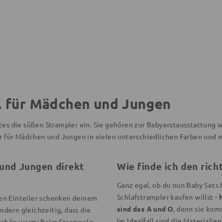
l für Mädchen und Jungen
stes die süßen Strampler ein. Sie gehören zur Babyerstausstattung 
 für Mädchen und Jungen in vielen unterschiedlichen Farben und 
und Jungen direkt
Wie finde ich den ric
Ganz egal, ob du nun Baby Sets
Schlafstrampler kaufen willst -
en Einteiler schenken deinem
sind das A und O
, denn sie kom
ndern gleichzeitig, dass die
Im Idealfall sind die Materiali
 schön warm: Beim Strampeln