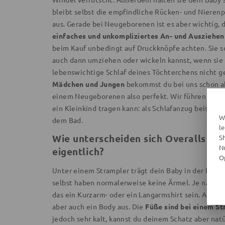
bleibt selbst die empfindliche Rücken- und Nierenp
aus. Gerade bei Neugeborenen ist es aber wichtig, 
einfaches und unkompliziertes An- und Ausziehe
beim Kauf unbedingt auf Druckknöpfe achten. Sie so
auch dann umziehen oder wickeln kannst, wenn sie 
lebenswichtige Schlaf deines Töchterchens nicht g
Mädchen und Jungen
bekommst du bei uns schon ab
einem Neugeborenen also perfekt. Wir führen aber
ein Kleinkind tragen kann: als Schlafanzug beispie
W
dem Bad.
l
Wie unterscheiden sich Overalls un
S
N
eigentlich?
O
Unter einem Strampler trägt dein Baby in der Regel 
selbst haben normalerweise keine Ärmel. Je nach J
das ein Kurzarm- oder ein Langarmshirt sein. An w
aber auch ein Body aus. Die
Füße sind bei einem S
jedoch sehr kalt, kannst du deinem Schatz aber nat