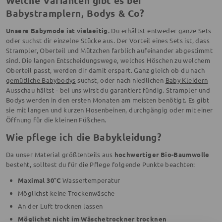
Welche Varianten gibt es bei
Babystramplern, Bodys & Co?
Unsere Babymode ist vielseitig.
Du erhältst entweder ganze Sets
oder suchst dir einzelne Stücke aus. Der Vorteil eines Sets ist, dass
Strampler, Oberteil und Mützchen farblich aufeinander abgestimmt
sind. Die langen Entscheidungswege, welches Höschen zu welchem
Oberteil passt, werden dir damit erspart. Ganz gleich ob du nach
gemütliche Babybodys
suchst, oder nach niedlichen
Baby Kleidern
Ausschau hältst - bei uns wirst du garantiert fündig. Strampler und
Bodys werden in den ersten Monaten am meisten benötigt. Es gibt
sie mit langen und kurzen Hosenbeinen, durchgängig oder mit einer
Öffnung für die kleinen Füßchen.
Wie pflege ich die Babykleidung?
Da unser Material größtenteils aus
hochwertiger Bio-Baumwolle
besteht, solltest du für die Pflege folgende Punkte beachten:
Maximal 30°C
Wassertemperatur
Möglichst keine Trockenwäsche
An der Luft trocknen lassen
Möglichst nicht im Wäschetrockner trocknen