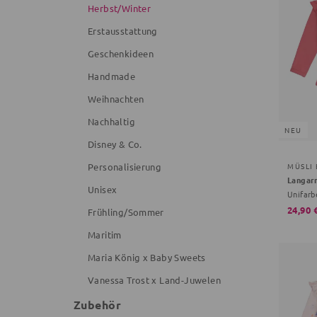
Herbst/Winter
Erstausstattung
Geschenkideen
Handmade
Weihnachten
Nachhaltig
NEU
Disney & Co.
MÜSLI
Personalisierung
Langar
Unisex
Unifarbe
24,90 
Frühling/Sommer
Maritim
Maria König x Baby Sweets
Vanessa Trost x Land-Juwelen
Zubehör