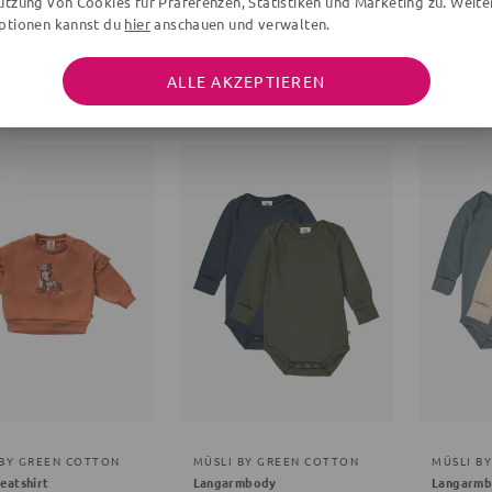
utzung von Cookies für Präferenzen, Statistiken und Marketing zu. Weite
ptionen kannst du
hier
anschauen und verwalten.
 BY GREEN COTTON
MÜSLI BY GREEN COTTON
MÜSLI B
se
Mütze
Mütze
en, braun
Unifarben
Unifarben
ALLE AKZEPTIEREN
€
29,90 €
29,90 €
 BY GREEN COTTON
MÜSLI BY GREEN COTTON
MÜSLI B
eatshirt
Langarmbody
Langarm