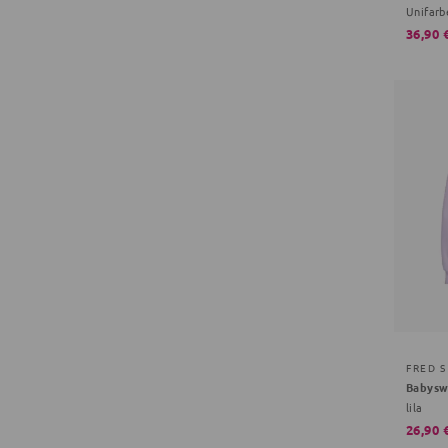
Unifarb
36,90 
Babysw
lila
26,90 