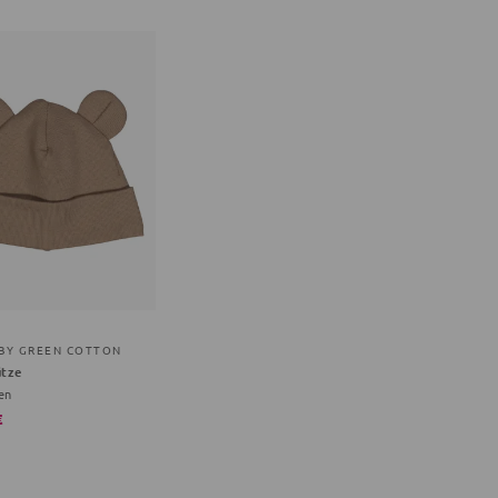
 BY GREEN COTTON
tze
en
€