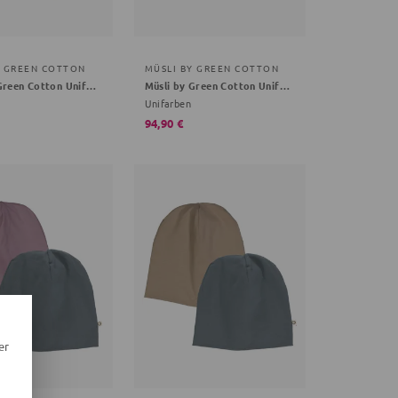
Y GREEN COTTON
MÜSLI BY GREEN COTTON
Müsli by Green Cotton Unifarben dunkelbraun 92/98
Müsli by Green Cotton Unifarben creme 92/98
Unifarben
94,90 €
er