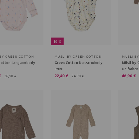
10 %
 BY GREEN COTTON
MÜSLI BY GREEN COTTON
MÜSLI B
Cotton Langarmbody
Green Cotton Kurzarmbody
Print
Unifarben
€
22,40 €
46,90 €
26,90 €
24,90 €