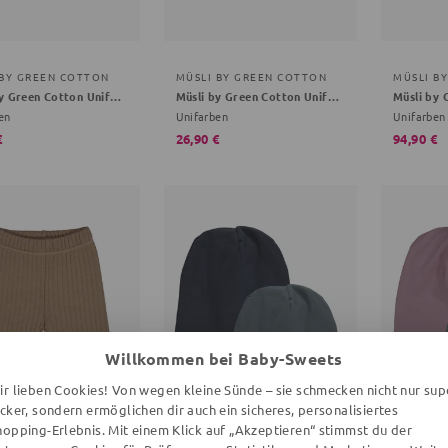
 BY GREEN COTTON
MÜSLI BY GREEN COTTON
MÜSLI B
Müsli by Green Cotton Unifarben braun 68/74
Müsli by Green Cotton Unifarben braun 92/98
en
Unifarben
Unifarben
€
26,90 €
94,90 €
Willkommen bei Baby-Sweets
ir lieben Cookies! Von wegen kleine Sünde – sie schmecken nicht nur sup
ecker, sondern ermöglichen dir auch ein sicheres, personalisiertes
hopping-Erlebnis. Mit einem Klick auf „Akzeptieren“ stimmst du der