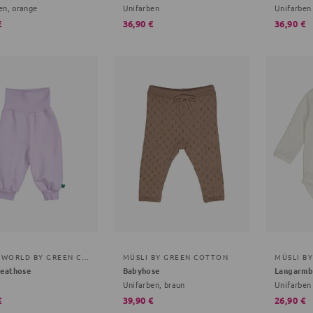
en, orange
Unifarben
Unifarben
€
36,90 €
36,90 €
FRED S WORLD BY GREEN COTTON
MÜSLI BY GREEN COTTON
MÜSLI B
eathose
Babyhose
Langarm
Unifarben, braun
Unifarben
€
39,90 €
26,90 €