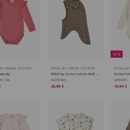
26 %
 BY GREEN COTTON
MÜSLI BY GREEN COTTON
MÜSLI B
mbody
Müsli by Green Cotton Unifarben creme 44/50
Green Co
n, lila
Unifarben
Geblümt
€
26,90 €
19,90 €