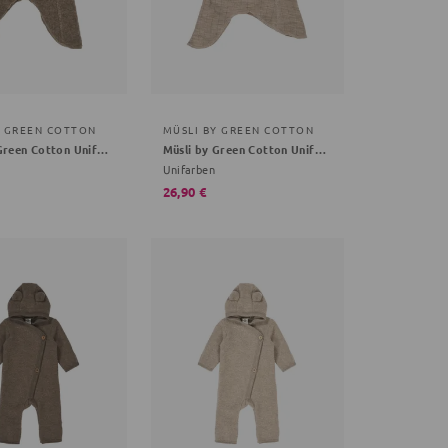
Y GREEN COTTON
MÜSLI BY GREEN COTTON
Müsli by Green Cotton Unifarben creme 92/98
Müsli by Green Cotton Unifarben hellbraun 80/86
Unifarben
26,90 €