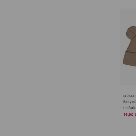
MÜSLI
Babymü
Unifarb
19,90 