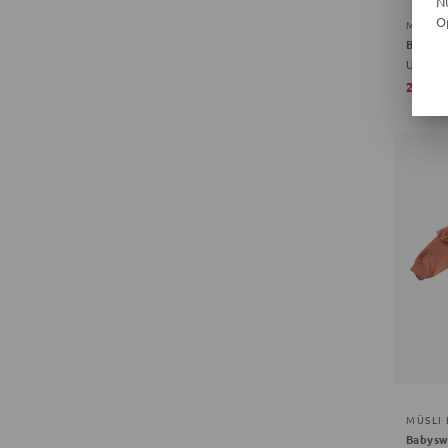
N
O
MÜSLI
Babyho
Unifarb
26,90 
MÜSLI
Babysw