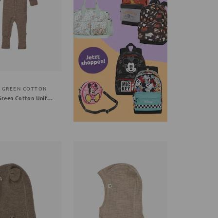
Y GREEN COTTON
Müsli by Green Cotton Unifarben braun 80