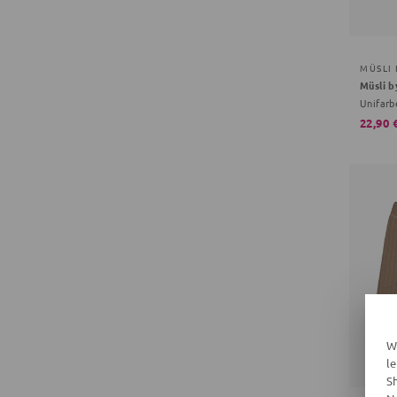
MÜSLI
Unifarb
22,90 
W
l
S