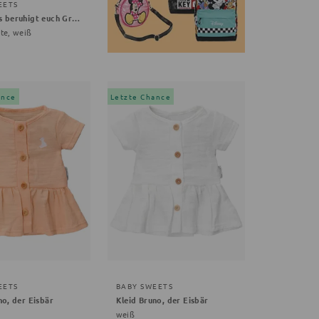
EETS
Body Boys beruhigt euch Grüße, Gemüse
te, weiß
ance
Letzte Chance
EETS
BABY SWEETS
no, der Eisbär
Kleid Bruno, der Eisbär
weiß