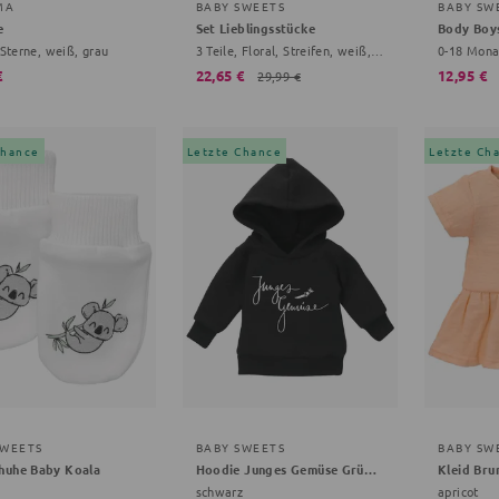
MA
BABY SWEETS
BABY SW
e
Set Lieblingsstücke
 Sterne, weiß, grau
3 Teile, Floral, Streifen, weiß, rot
0-18 Mona
€
22,65 €
12,95 €
29,99 €
Chance
Letzte Chance
Letzte Ch
SWEETS
BABY SWEETS
BABY SW
huhe Baby Koala
Hoodie Junges Gemüse Grüße, Gemüse
Kleid Bru
schwarz
apricot