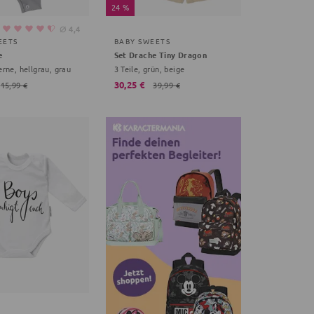
24 %
⌀
4,4
EETS
BABY SWEETS
e
Set Drache Tiny Dragon
terne, hellgrau, grau
3 Teile, grün, beige
30,25 €
15,99 €
39,99 €