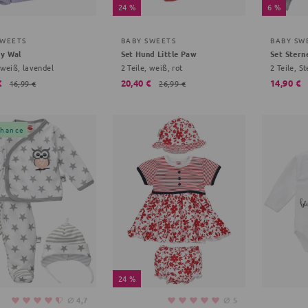
24 %
6 %
SWEETS
BABY SWEETS
BABY SW
by Wal
Set Hund Little Paw
Set Stern
 weiß, lavendel
2 Teile, weiß, rot
2 Teile, S
€
20,40 €
14,90 €
16,99 €
26,99 €
Chance
24 %
⌀
⌀
4,7
5