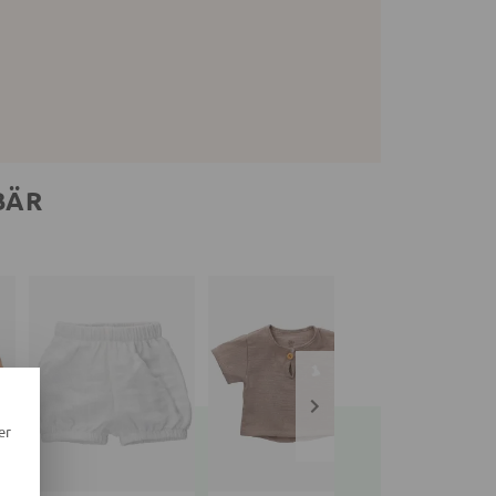
BÄR
er