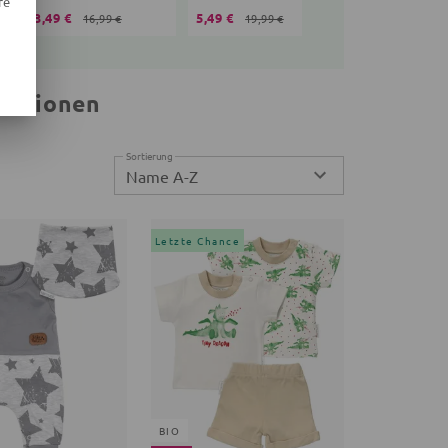
re
3,49 €
5,49 €
8,99 €
16,99 €
19,99 €
29,99 €
lektionen
Sortierung
Name A-Z
Letzte Chance
BIO