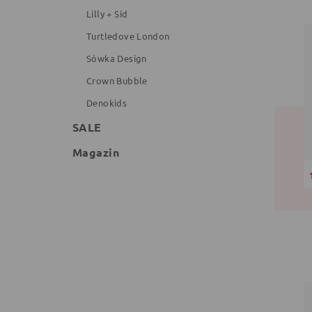
Lilly + Sid
Turtledove London
Sówka Design
Crown Bubble
Denokids
SALE
Magazin