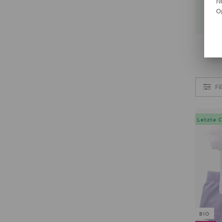
N
O
Fi
Letzte 
BIO