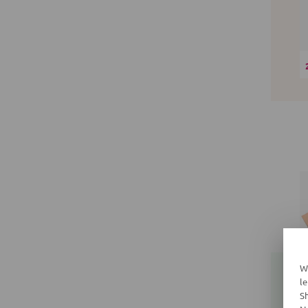
W
l
S