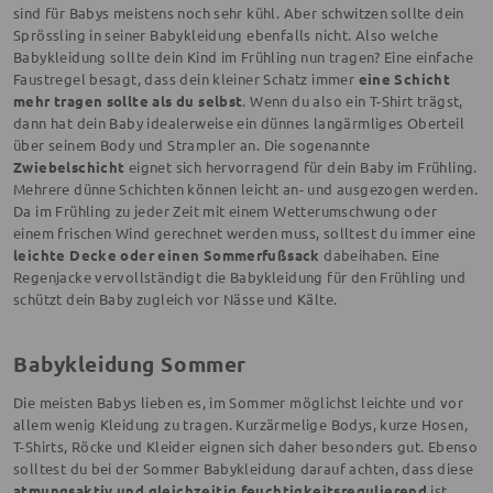
sind für Babys meistens noch sehr kühl. Aber schwitzen sollte dein
Sprössling in seiner Babykleidung ebenfalls nicht. Also welche
Babykleidung sollte dein Kind im Frühling nun tragen? Eine einfache
Faustregel besagt, dass dein kleiner Schatz immer
eine Schicht
mehr tragen sollte als du selbst
. Wenn du also ein T-Shirt trägst,
dann hat dein Baby idealerweise ein dünnes langärmliges Oberteil
über seinem Body und Strampler an. Die sogenannte
Zwiebelschicht
eignet sich hervorragend für dein Baby im Frühling.
Mehrere dünne Schichten können leicht an- und ausgezogen werden.
Da im Frühling zu jeder Zeit mit einem Wetterumschwung oder
einem frischen Wind gerechnet werden muss, solltest du immer eine
leichte Decke oder einen Sommerfußsack
dabeihaben. Eine
Regenjacke vervollständigt die Babykleidung für den Frühling und
schützt dein Baby zugleich vor Nässe und Kälte.
Babykleidung Sommer
Die meisten Babys lieben es, im Sommer möglichst leichte und vor
allem wenig Kleidung zu tragen. Kurzärmelige Bodys, kurze Hosen,
T-Shirts, Röcke und Kleider eignen sich daher besonders gut. Ebenso
solltest du bei der Sommer Babykleidung darauf achten, dass diese
atmungsaktiv und gleichzeitig feuchtigkeitsregulierend
ist.