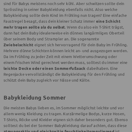
sind für Babys meistens noch sehr kühl. Aber schwitzen sollte dein
Sprössling in seiner Babykleidung ebenfalls nicht. Also welche
Babykleidung sollte dein Kind im Frühling nun tragen? Eine einfache
Faustregel besagt, dass dein kleiner Schatz immer
eine Schicht
mehr tragen sollte als du selbst
. Wenn du also ein T-Shirt trägst,
dann hat dein Baby idealerweise ein dünnes langärmliges Oberteil
über seinem Body und Strampler an. Die sogenannte
Zwiebelschicht
eignet sich hervorragend für dein Baby im Frühling.
Mehrere dünne Schichten können leicht an- und ausgezogen werden.
Da im Frühling zu jeder Zeit mit einem Wetterumschwung oder
einem frischen Wind gerechnet werden muss, solltest du immer eine
leichte Decke oder einen Sommerfußsack
dabeihaben. Eine
Regenjacke vervollständigt die Babykleidung für den Frühling und
schützt dein Baby zugleich vor Nässe und Kälte.
Babykleidung Sommer
Die meisten Babys lieben es, im Sommer möglichst leichte und vor
allem wenig Kleidung zu tragen. Kurzärmelige Bodys, kurze Hosen,
T-Shirts, Röcke und Kleider eignen sich daher besonders gut. Ebenso
solltest du bei der Sommer Babykleidung darauf achten, dass diese
atmungsaktiv und gleichzeitig feuchtigkeitsregulierend
ist.